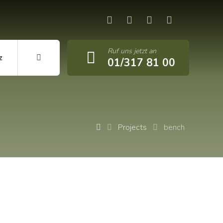
Ruf uns jetzt an
z
01/317 81 00
Projects
bench