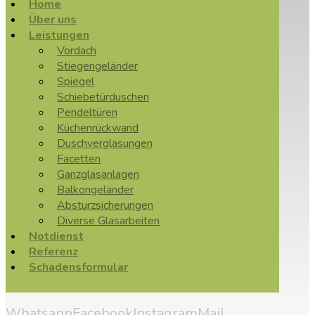
Home
Über uns
Leistungen
Vordach
Stiegengeländer
Spiegel
Schiebetürduschen
Pendeltüren
Küchenrückwand
Duschverglasungen
Facetten
Ganzglasanlagen
Balkongeländer
Absturzsicherungen
Diverse Glasarbeiten
Notdienst
Referenz
Schadensformular
Whatsapp
Facebook
Instagram
Mail